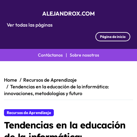
ALEJANDROX.COM
Ver todas las páginas
Página de inicio
Contáctanos
|
Sobre nosotros
Skip
to
content
Home
Recursos de Aprendizaje
Tendencias en la educación de la informática:
innovaciones, metodologías y futuro
Recursos de Aprendizaje
Tendencias en la educación
de la informática: