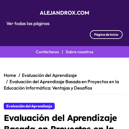
ALEJANDROX.COM
Ver todas las páginas
Página de inicio
Contáctanos
|
Sobre nosotros
Skip
to
content
Home
Evaluación del Aprendizaje
Evaluación del Aprendizaje Basada en Proyectos en la
Educación Informática: Ventajas y Desafíos
Evaluación del Aprendizaje
Evaluación del Aprendizaje
Basada en Proyectos en la