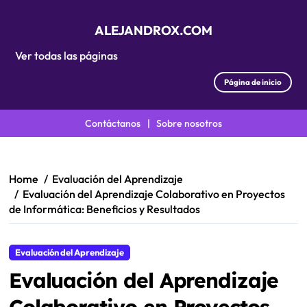
ALEJANDROX.COM
Ver todas las páginas
Página de inicio
Contáctanos
|
Sobre nosotros
Skip
to
content
Home
Evaluación del Aprendizaje
Evaluación del Aprendizaje Colaborativo en Proyectos
de Informática: Beneficios y Resultados
Evaluación del Aprendizaje
Evaluación del Aprendizaje
Colaborativo en Proyectos