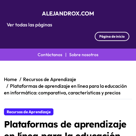
ALEJANDROX.COM
Ver todas las páginas
Página de inicio
Contáctanos
|
Sobre nosotros
Skip
to
content
Home
Recursos de Aprendizaje
Plataformas de aprendizaje en línea para la educación
en informática: comparativa, características y precios
Recursos de Aprendizaje
Plataformas de aprendizaje
en línea para la educación